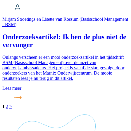
Mirjam Stroetings en Lisette van Rossum (Basisschool Management
- BSM)
Onderzoeksartikel: Ik ben de plus niet de
vervanger
Onlangs verscheen er een mooi onderzoeksartikel in het tijdschrift
BSM (Basisschool Management) over de inzet van
onderwijsambassadeurs. Het project is vanaf de start gevolgd door
onderzoekers van het Marnix Onderwijscentrum. De mooie
resultaten lees je nu terug in dit artikel.
Lees meer
1
2
>