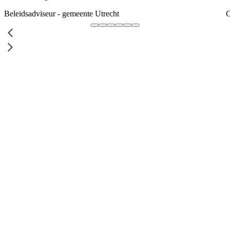
Beleidsadviseur - gemeente Utrecht
O