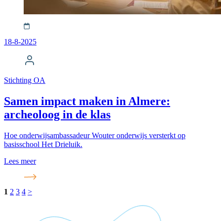
18-8-2025
Stichting OA
Samen impact maken in Almere:
archeoloog in de klas
Hoe onderwijsambassadeur Wouter onderwijs versterkt op
basisschool Het Drieluik.
Lees meer
1
2
3
4
>