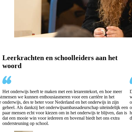
Leerkrachten en schoolleiders aan het
woord
Het onderwijs heeft te maken met een lerarentekort, en hoe meer
D
st
mensen we kunnen enthousiasmeren voor een carrière in het
w
e
onderwijs, des te beter voor Nederland en het onderwijs in zijn
o
geheel. Als dankzij het onderwijsambassadeurschap uiteindelijk een
o
paar mensen echt voor kiezen om in het onderwijs te blijven, dan is
h
dat een mooie win voor iedereen en bovenal biedt het ons extra
d
ondersteuning op school.