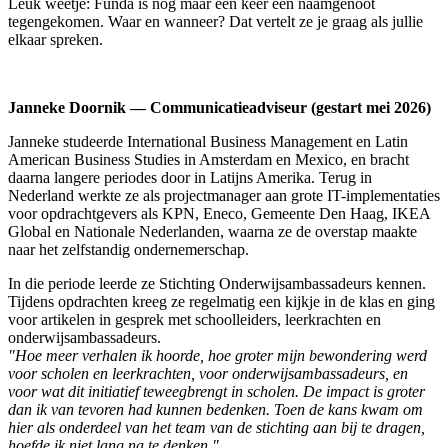
Leuk weetje: Funda is nog maar één keer een naamgenoot
tegengekomen. Waar en wanneer? Dat vertelt ze je graag als jullie
elkaar spreken.
Janneke Doornik — Communicatieadviseur (gestart mei 2026)
Janneke studeerde International Business Management en Latin
American Business Studies in Amsterdam en Mexico, en bracht
daarna langere periodes door in Latijns Amerika. Terug in
Nederland werkte ze als projectmanager aan grote IT-implementaties
voor opdrachtgevers als KPN, Eneco, Gemeente Den Haag, IKEA
Global en Nationale Nederlanden, waarna ze de overstap maakte
naar het zelfstandig ondernemerschap.
In die periode leerde ze Stichting Onderwijsambassadeurs kennen.
Tijdens opdrachten kreeg ze regelmatig een kijkje in de klas en ging
voor artikelen in gesprek met schoolleiders, leerkrachten en
onderwijsambassadeurs.
"Hoe meer verhalen ik hoorde, hoe groter mijn bewondering werd
voor scholen en leerkrachten, voor onderwijsambassadeurs, en
voor wat dit initiatief teweegbrengt in scholen. De impact is groter
dan ik van tevoren had kunnen bedenken. Toen de kans kwam om
hier als onderdeel van het team van de stichting aan bij te dragen,
hoefde ik niet lang na te denken."