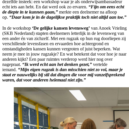
dezelfde insteek: een workshop waar je als onderwijsambassadeur
echt iets aan hebt. En dat werd ook zo ervaren.
“Fijn om eens echt
de diepte in te kunnen gaan,”
merkte een deelnemer na afloop
op.
“Daar kom je in de dagelijkse praktijk toch niet altijd aan toe.”
In de workshop
‘De gelijke kansen levensweg’
van Anoek Vrieling
(SKB Nederland) stapten deelnemers letterlijk in de levensweg van
een ander én van zichzelf. Met een rugzak op hun rug doorliepen zij
verschillende levensfasen en ervaarden hoe achtergrond en
omstandigheden kansen kunnen vergroten of juist beperken. Wat
neem je mee in jouw rugzakje? En wat betekent dat voor hoe je naar
anderen kijkt?
Een paar ruimtes verderop werd hier nog over
nagepraat.
“Ik werd echt aan het denken gezet,”
vertelde
iemand.
“Mijn eigen rugzak is dan misschien niet zo vol, maar je
staat er nauwelijks bij stil dat dingen die voor mij vanzelfsprekend
waren, dat voor anderen helemaal niet zijn.”