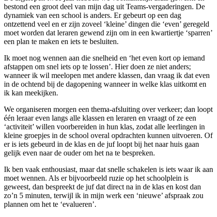
bestond een groot deel van mijn dag uit Teams-vergaderingen. De
dynamiek van een school is anders. Er gebeurt op een dag
ontzettend veel en er zijn zoveel ‘kleine’ dingen die ‘even’ geregeld
moet worden dat leraren gewend zijn om in een kwartiertje ‘sparren’
een plan te maken en iets te besluiten.
Ik moet nog wennen aan die snelheid en ‘het even kort op iemand
afstappen om snel iets op te lossen’. Hier doen ze niet anders;
wanneer ik wil meelopen met andere klassen, dan vraag ik dat even
in de ochtend bij de dagopening wanneer in welke klas uitkomt en
ik kan meekijken.
We organiseren morgen een thema-afsluiting over verkeer; dan loopt
één leraar even langs alle klassen en leraren en vraagt of ze een
‘activiteit’ willen voorbereiden in hun klas, zodat alle leerlingen in
kleine groepjes in de school overal opdrachten kunnen uitvoeren. Of
er is iets gebeurd in de klas en de juf loopt bij het naar huis gaan
gelijk even naar de ouder om het na te bespreken.
Ik ben vaak enthousiast, maar dat snelle schakelen is iets waar ik aan
moet wennen. Als er bijvoorbeeld ruzie op het schoolplein is
geweest, dan bespreekt de juf dat direct na in de klas en kost dan
zo’n 5 minuten, terwijl ik in mijn werk een ‘nieuwe’ afspraak zou
plannen om het te ‘evalueren’.