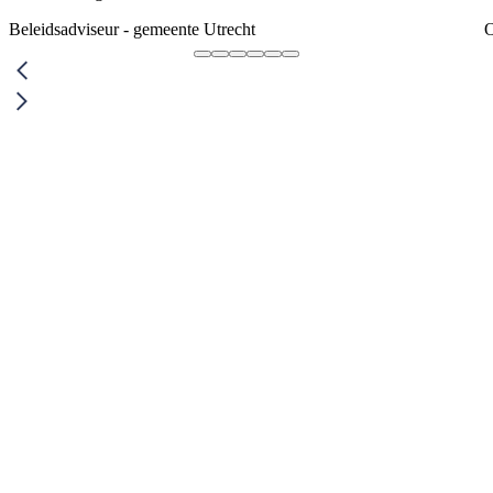
Beleidsadviseur - gemeente Utrecht
O